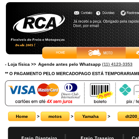
Já recebi a peça. Obrigado pela rapid
Dion, por email
- Loja física >> Agende antes pelo Whatsapp
(11) 4123-3353
** O PAGAMENTO PELO MERCADOPAGO ESTÁ TEMPORARIAME
Home
>
motos
>
Yamaha
>
dt200
Freio Dianteiro
Freio Traseiro
Ca