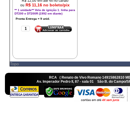
R$
12,00
em até 4x no cartão
R$ 11,16 no boleto/pix
ou
** 1 unidade** Vela de ignição 1. linha para
DT200 e DT200R (1992 em diante)
Topo
RCA ( Renato de Vivo Romano 14915862810 M
Av. Imperador Pedro II, 87 - sala 01 São B. do Camp