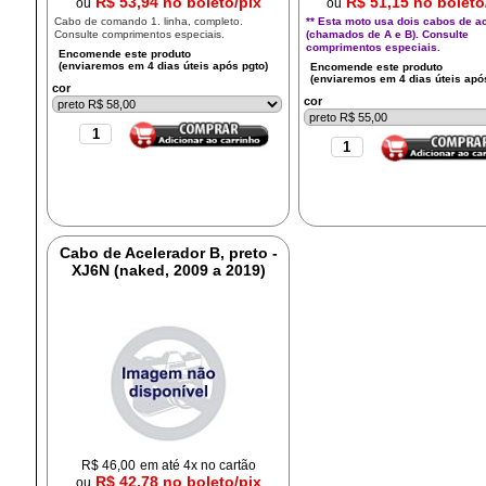
R$ 53,94 no boleto/pix
R$ 51,15 no boleto
ou
ou
Cabo de comando 1. linha, completo.
** Esta moto usa dois cabos de a
Consulte comprimentos especiais.
(chamados de A e B). Consulte
comprimentos especiais.
cor
cor
Cabo de Acelerador B, preto -
XJ6N (naked, 2009 a 2019)
R$
46,00
em até 4x no cartão
R$ 42,78 no boleto/pix
ou