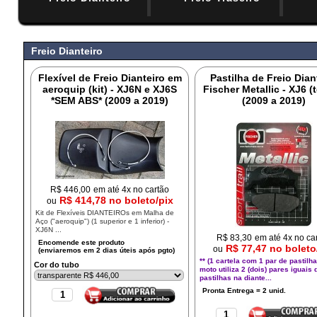
#
Freio Dianteiro
Flexível de Freio Dianteiro em
Pastilha de Freio Dian
aeroquip (kit) - XJ6N e XJ6S
Fischer Metallic - XJ6 (
*SEM ABS* (2009 a 2019)
(2009 a 2019)
R$
446,00
em até 4x no cartão
R$ 414,78 no boleto/pix
ou
Kit de Flexíveis DIANTEIROs em Malha de
Aço ("aeroquip") (1 superior e 1 inferior) -
XJ6N ...
R$
83,30
em até 4x no ca
R$ 77,47 no boleto
ou
** (1 cartela com 1 par de pastilha
Cor do tubo
moto utiliza 2 (dois) pares iguais 
pastilhas na diante...