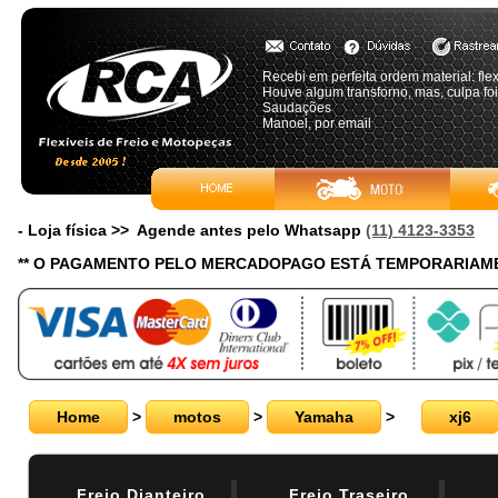
Recebi em perfeita ordem material: flex
Houve algum transforno, mas, culpa foi
Saudações
Manoel, por email
- Loja física >> Agende antes pelo Whatsapp
(11) 4123-3353
** O PAGAMENTO PELO MERCADOPAGO ESTÁ TEMPORARIAME
Home
>
motos
>
Yamaha
>
xj6
Freio Dianteiro
Freio Traseiro