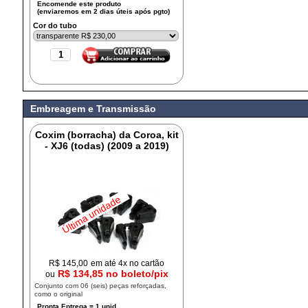
Cor do tubo
Embreagem e Transmissão
Coxim (borracha) da Coroa, kit
- XJ6 (todas) (2009 a 2019)
Última unidade
R$
145,00
em até 4x no cartão
R$ 134,85 no boleto/pix
ou
Conjunto com 06 (seis) peças reforçadas,
como o original