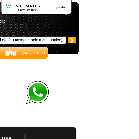
0 produtos
roup
iltros