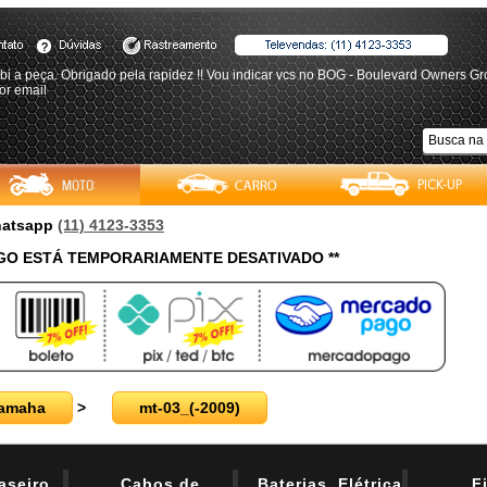
bi a peça. Obrigado pela rapidez !! Vou indicar vcs no BOG - Boulevard Owners G
or email
Whatsapp
(11) 4123-3353
O ESTÁ TEMPORARIAMENTE DESATIVADO **
amaha
>
mt-03_(-2009)
aseiro
Cabos de
Baterias, Elétrica
F