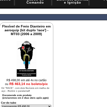
Comando
e Ignição
Flexível de Freio Dianteiro em
aeroquip (kit duplo 'race') -
MT03 (2006 a 2009)
R$
498,00
em até 4x no cartão
R$ 463,14 no boleto/pix
ou
Kit "RACE", com dois flexíveis em malha de
aço - #sobre o paralama#
Cor do tubo