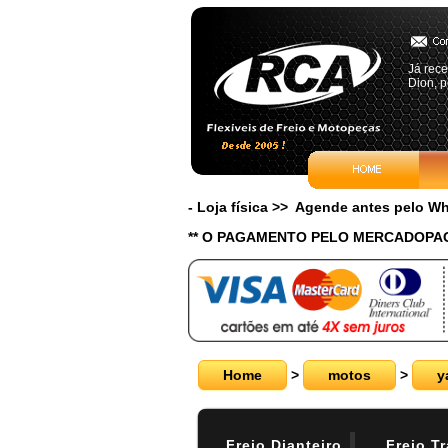
Já rece
Dion, p
- Loja física >> Agende antes pelo 
** O PAGAMENTO PELO MERCADOPAG
Home
>
motos
>
y
Freio Dianteiro
Freio Tr