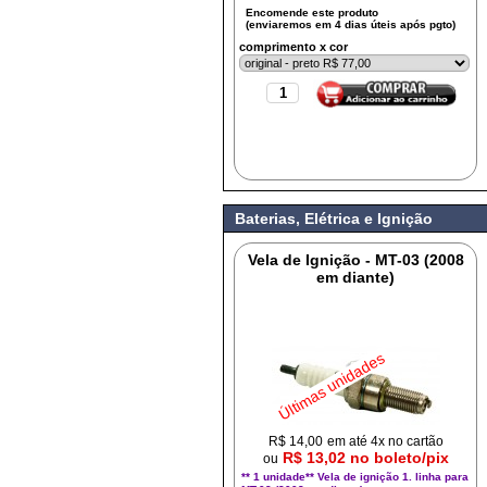
comprimento x cor
Baterias, Elétrica e Ignição
Vela de Ignição - MT-03 (2008
em diante)
Últimas unidades
R$
14,00
em até 4x no cartão
R$ 13,02 no boleto/pix
ou
** 1 unidade** Vela de ignição 1. linha para