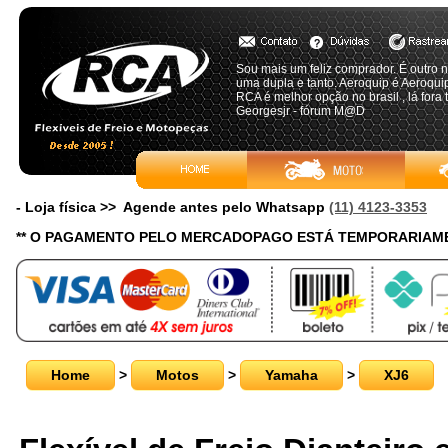
Sou mais um feliz comprador. É outro ni
uma dupla e tanto. Aeroquip é Aeroquip e
RCA é melhor opção no brasil , lá fora 
Georgesjr - fórum M@D
- Loja física >> Agende antes pelo Whatsapp
(11) 4123-3353
** O PAGAMENTO PELO MERCADOPAGO ESTÁ TEMPORARIAME
Home
>
Motos
>
Yamaha
>
XJ6