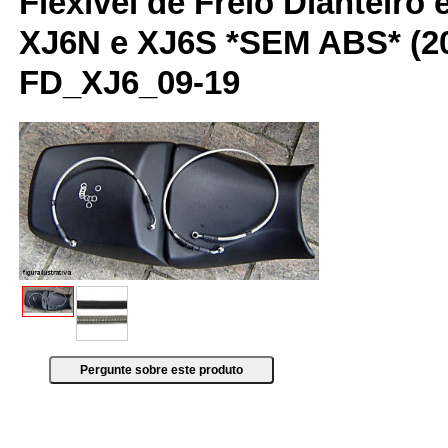
Flexível de Freio Dianteiro 
XJ6N e XJ6S *SEM ABS* (20
FD_XJ6_09-19